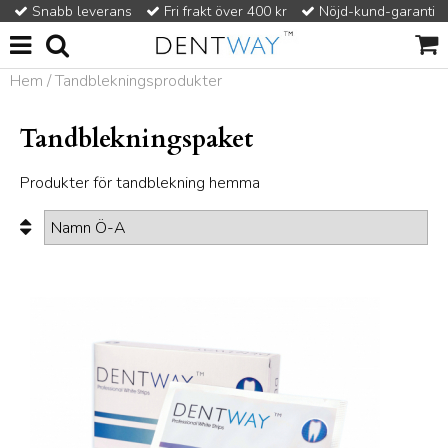
Snabb leverans
Fri frakt över 400 kr
Nöjd-kund-garanti
Hem
/
Tandblekningsprodukter
Tandblekningspaket
Produkter för
tandblekning hemma