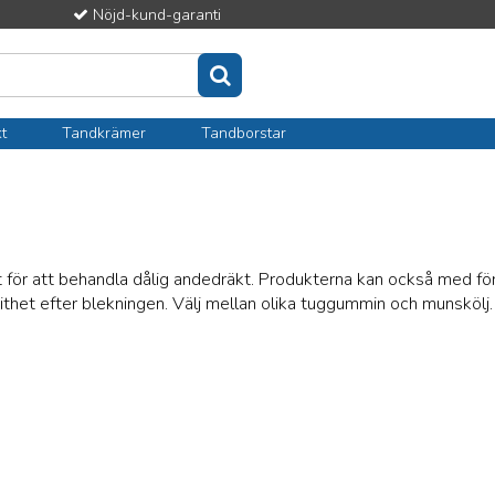
Nöjd-kund-garanti
t
Tandkrämer
Tandborstar
 ut för att behandla dålig andedräkt. Produkterna kan också med
 vithet efter blekningen. Välj mellan olika tuggummin och munsköl