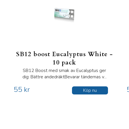
SB12 boost Eucalyptus White -
10 pack
SB12 Boost med smak av Eucalyptus ger
dig: Bättre andedräktBevarar tändernas v...
55 kr
Köp nu