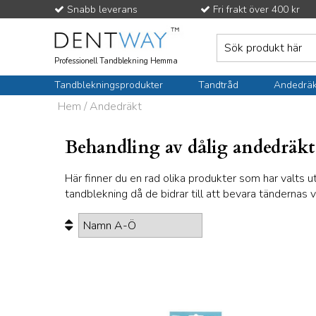
Snabb leverans
Fri frakt över 400 kr
Professionell Tandblekning Hemma
Tandblekningsprodukter
Tandtråd
Andedräk
Hem
/
Andedräkt
Behandling av dålig andedräkt
Här finner du en rad olika produkter som har valts
tandblekning då de bidrar till att bevara tändernas