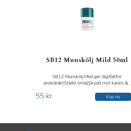
SB12 Munskölj Mild 50ml
SB12 Munskölj Mild ger dig:Bättre
andedräktStärkt emaljSkydd mot karies &...
55 kr
Köp nu